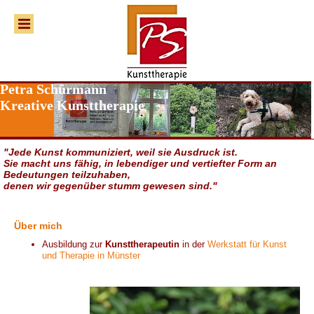
Petra Schürmann
Kreative Kunsttherapie
"Jede Kunst kommuniziert, weil sie Ausdruck ist.
Sie macht uns fähig, in lebendiger und vertiefter Form an
Bedeutungen teilzuhaben,
denen wir gegenüber stumm gewesen sind."
Über mich
Ausbildung zur
Kunsttherapeutin
in der
Werkstatt für Kunst
und Therapie in Münster