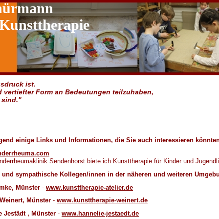
chürmann
 Kunsttherapie
sdruck ist.
d vertiefter Form an Bedeutungen teilzuhaben,
sind."
gend einige Links und Informationen, die Sie auch interessieren könnten
nderrheuma.com
inderrheumaklinik Sendenhorst biete ich Kunsttherapie für Kinder und Jugendl
e und sympathische Kollegen/innen in der näheren und weiteren Umgeb
mke, Münster
-
www.kunsttherapie-atelier.de
Weinert, Münster
-
www.kunsttherapie-weinert.de
e Jestädt , Münster
-
www.hannelie-jestaedt.de