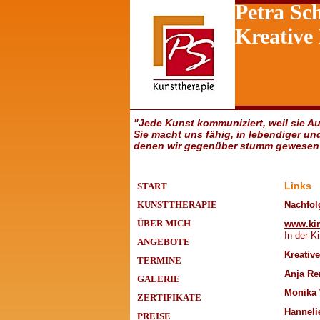
Petra S
Kreative
"Jede Kunst kommuniziert, weil sie Au
Sie macht uns fähig, in lebendiger un
denen wir gegenüber stumm gewesen 
START
Links
Nachfol
KUNSTTHERAPIE
ÜBER MICH
www.ki
In der K
ANGEBOTE
Kreativ
TERMINE
Anja Re
GALERIE
Monika 
ZERTIFIKATE
Hanneli
PREISE